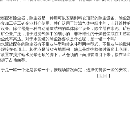
罐都配有除尘器，除尘器是一种用可以安装到料仓顶部的除尘设备。除尘
粮食加工等工矿企业料仓使用。并广泛用于过滤气体中细小的，非纤维性
尘设备。除尘器是一种自动清灰结构的单体除尘设备，除尘器在水泥、矿
工矿企业广泛，用于过滤气体中的细小的，非纤维性的干燥粉尘或在工艺
除尘效率高达。对于水泥罐的除尘器要求是什么呢，是一罐一个吗?
站水泥罐配备的除尘器有不带灰斗型和带灰斗型两种型式。不带灰斗的搅
接焊接在仓顶上。其优点是节省占地面积，缺点是维护检修时得爬上仓顶
时放置在搅拌站水泥罐仓顶的脚下，从仓顶的上面用管道引下来，接在除
增加了占地面积。
是一罐一个还是多罐一个，按现场情况而定，选择优势多一些的安装，
【
返回
】