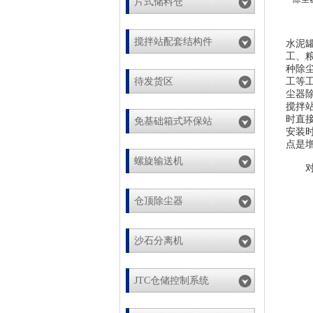
片式储料仓
搅拌站配套结构件
水泥
工、
种除
待发货区
工等
尘器
搅拌
时直
免基础箱式环保站
安装
点是
螺旋输送机
对于
仓顶除尘器
沙石分离机
JTC仓储控制系统