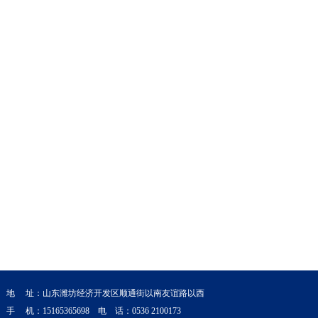
地 址：山东潍坊经济开发区顺通街以南友谊路以西
手 机：15165365698 电 话：0536 2100173