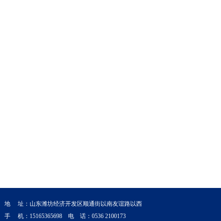
地 址：山东潍坊经济开发区顺通街以南友谊路以西
手 机：15165365698 电 话：0536 2100173