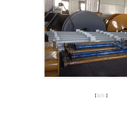
【
返回
】